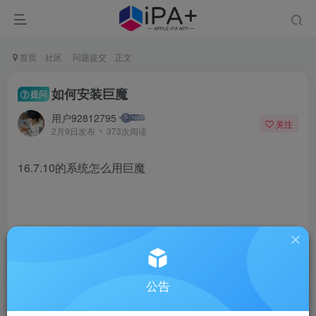
首页
社区
问题提交
正文
如何安装巨魔
提问
用户92812795
关注
2月9日发布
373次阅读
16.7.10的系统怎么用巨魔
-2
公告
1人已评分