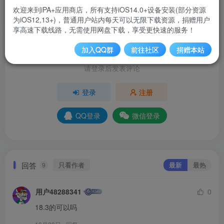
-2
欢迎来到iPA+应用商店，所有支持iOS14.0+设备安装(部分资源
为iOS12,13+)，普通用户站内每天可以无限下载资源，捐赠用户
分享
收藏
享高速下载线路，无需使用网盘下载，享受更快速的服务！
加入QQ群
前往社区
捐赠本站
请登录后发表评论
登录
注册
QQ登录
微信登录
回答
只看作者
最新
最热
9
用户48288341
0
18.3的可以吗