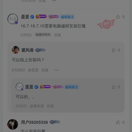
10月30日
回复
蛋蛋
0
超级版主
16.7-16.7.10需要电脑越狱安装巨魔
2月9日
回复
新疆伊犁州
避风港
0
可以线上安装吗？
2月26日
@
蛋蛋
回复
蛋蛋
0
超级版主
可以的。。
3月6日
@
避风港
回复
用户26205326
0
怎么安装巨魔