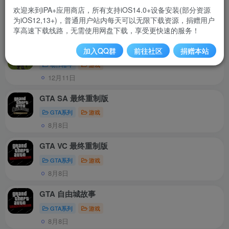
全部资源
欢迎来到iPA+应用商店，所有支持iOS14.0+设备安装(部分资源
为iOS12,13+)，普通用户站内每天可以无限下载资源，捐赠用户
最新
软件
巨魔
游戏
越狱
微信
享高速下载线路，无需使用网盘下载，享受更快速的服务！
英雄猎人
加入QQ群
前往社区
捐赠本站
动作格斗
游戏
12月11日
GTA SA 最终重制版
GTA系列
游戏
8月8日
GTA VC 最终重制版
GTA系列
游戏
8月8日
GTA 自由城故事
GTA系列
游戏
8月8日