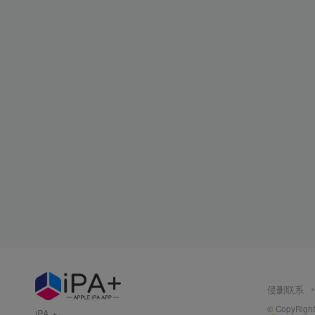
侵删联系
© CopyRight 
iPA +