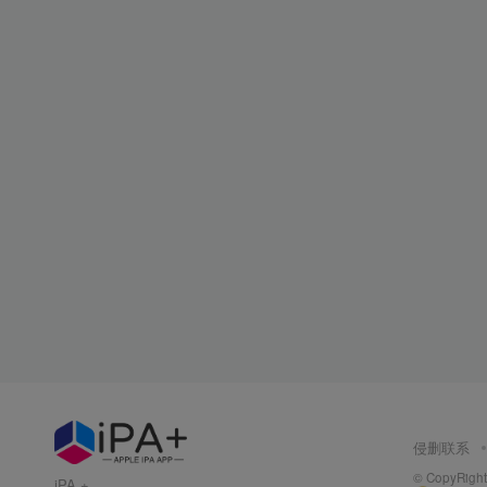
侵删联系
© CopyRight 
iPA +