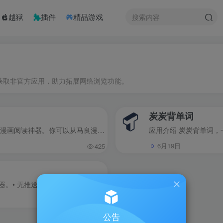
越狱
插件
精品游戏
捷获取非官方应用，助力拓展网络浏览功能。
炭炭背单词
马良漫画是一款随时随地徜徉在漫画世界当中的漫画阅读神器。你可以从马良漫画app官方版中找到各种类型的优质漫画资源，不管是国内的还是国外的漫画全都有。打开马良漫画最新版直接搜索想看的漫...
6月19日
425
应用介绍 Alook极简且强大，致力成为最佳浏览器。• 无推送，无新闻，无广告，毫秒级启动• 音/视频悬浮，16倍速（支持0.5-16.0），分享链接，后台播放，AirPlay投屏，DLNA投屏，小窗播放，单曲...
2352
公告