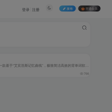
发布
开通会员
登录
注册
应用介绍 炭炭背单词，一款基于“艾宾浩斯记忆曲线”，极致简洁高效的背单词软件。– 上线一年，全平台累计下载破三百万– 荣登 App Store 教育付费榜 No.1，多次获得华为、OPPO 等应用市场官方...
766