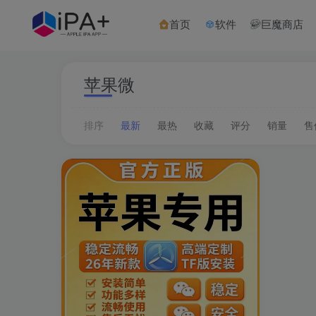
首页
软件
巨魔商店
苹果微
排序
最新
最热
收藏
评分
销量
售