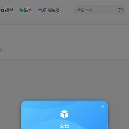
越狱
插件
精品游戏
价
公告