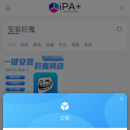
安装巨魔
排序
最新
最热
收藏
评分
销量
售价
公告
全自动在线安装巨
安装巨魔
魔(TrollStore)