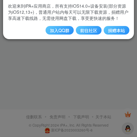
欢迎来到iPA+应用商店，所有支持iOS14.0+设备安装(部分资源
限时3元极速安装
为iOS12,13+)，普通用户站内每天可以无限下载资源，捐赠用户
3
￥
享高速下载线路，无需使用网盘下载，享受更快速的服务！
加入QQ群
前往社区
捐赠本站
侵删联系
免责声明
下载声明
关于本站
© CopyRight 2024 iPA+, Inc. All Rights Reserved
新ICP备2023003260号-6