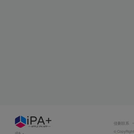
侵删联系
© CopyRight 
iPA +