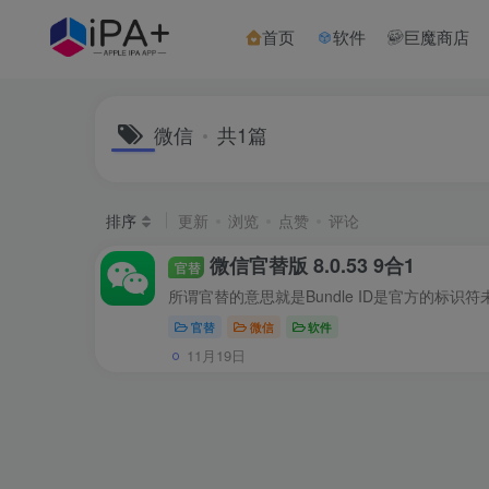
首页
软件
巨魔商店
微信
共1篇
排序
更新
浏览
点赞
评论
微信官替版 8.0.53 9合1
官替
官替
微信
软件
11月19日