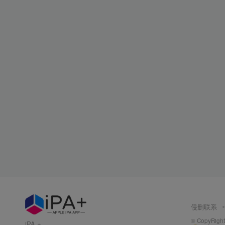
侵删联系
© CopyRight 
iPA +