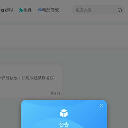
越狱
插件
精品游戏
所谓官替的意思就是Bundle ID是官方的标识符未做过修改；巨魔或越狱设备权限大，安装后会提示覆盖商店版本，直接覆盖即可； 如果想多开可以自行重签名修改Bundle ID标识符打包后安装即是多开，...
814
公告