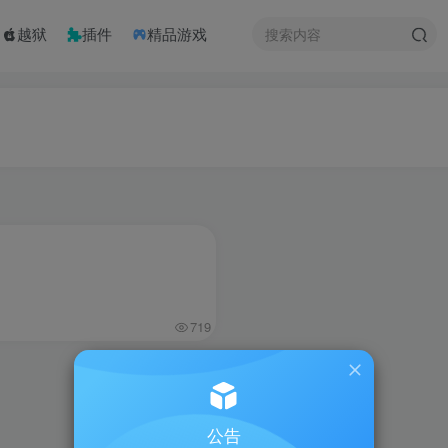
越狱
插件
精品游戏
719
公告