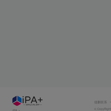
侵删联系
© CopyRight 
iPA +