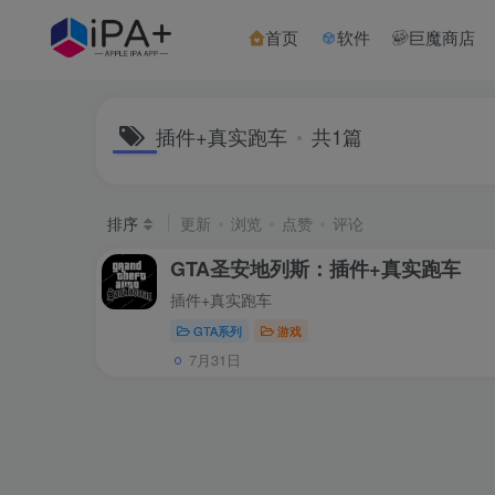
首页
软件
巨魔商店
插件+真实跑车
共1篇
排序
更新
浏览
点赞
评论
GTA圣安地列斯：插件+真实跑车
插件+真实跑车
GTA系列
游戏
7月31日