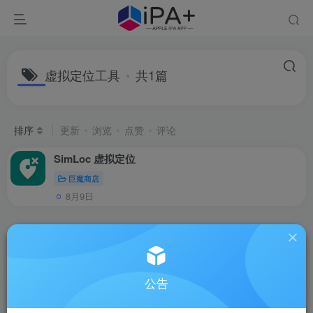
虚拟定位工具
共1篇
排序
更新
浏览
点赞
评论
SimLoc 虚拟定位
巨魔商店
8月9日
公告