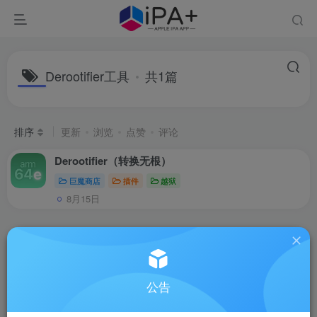
Derootifier工具
共1篇
排序
更新
浏览
点赞
评论
Derootifier（转换无根）
巨魔商店
插件
越狱
8月15日
公告