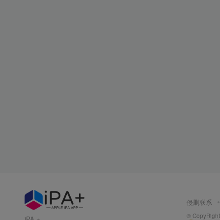
侵删联系
© CopyRight 
iPA +