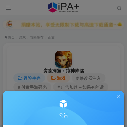
首页
游戏
冒险生存
正文
贪婪洞窟：猿神降临
冒险生存
游戏
# 修改器注入
# 付费手游砸壳
# 广告加速 – 如果有的话
iOS14+
253MB
4.1.13
★★★★★
修改版
08/09
公告