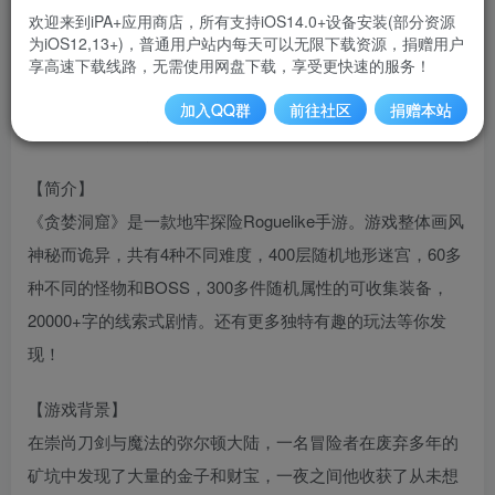
最后更新：2025-08-09 02:46
欢迎来到iPA+应用商店，所有支持iOS14.0+设备安装(部分资源
立即下载
为iOS12,13+)，普通用户站内每天可以无限下载资源，捐赠用户
享高速下载线路，无需使用网盘下载，享受更快速的服务！
《贪婪洞窟》全新英雄[猿神]悟空出世，独特双符文图纸效
加入QQ群
前往社区
捐赠本站
果，扫平洞窟一切妖魔鬼怪。
【简介】
《贪婪洞窟》是一款地牢探险Roguelike手游。游戏整体画风
神秘而诡异，共有4种不同难度，400层随机地形迷宫，60多
种不同的怪物和BOSS，300多件随机属性的可收集装备，
20000+字的线索式剧情。还有更多独特有趣的玩法等你发
现！
【游戏背景】
在崇尚刀剑与魔法的弥尔顿大陆，一名冒险者在废弃多年的
矿坑中发现了大量的金子和财宝，一夜之间他收获了从未想