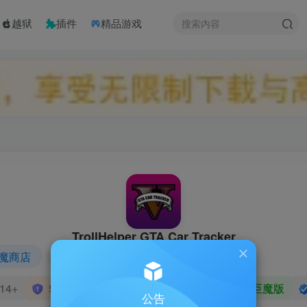
越狱
插件
精品游戏
TrollHelper GTA Car Tracker
魔商店
# 安装巨魔
14+
53.6 MB
1.0
★★★★★
巨魔版
公告