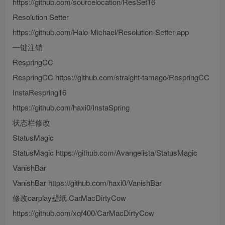
https://github.com/sourcelocation/ResSet16
Resolution Setter
https://github.com/Halo-Michael/Resolution-Setter-app
一键注销
RespringCC
RespringCC https://github.com/straight-tamago/RespringCC
InstaRespring16
https://github.com/haxi0/InstaSpring
状态栏修改
StatusMagic
StatusMagic https://github.com/Avangelista/StatusMagic
VanishBar
VanishBar https://github.com/haxi0/VanishBar
修改carplay壁纸 CarMacDirtyCow
https://github.com/xqf400/CarMacDirtyCow