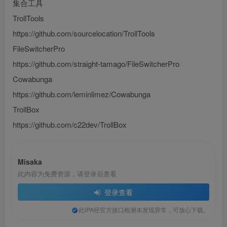
集合工具
TrollTools
https://github.com/sourcelocation/TrollTools
FileSwitcherPro
https://github.com/straight-tamago/FileSwitcherPro
Cowabunga
https://github.com/leminlimez/Cowabunga
TrollBox
https://github.com/c22dev/TrollBox
Misaka
此内容为免费资源，请登录后查看
登录查看
此iPA经官方接口检测未发现异常，可放心下载。