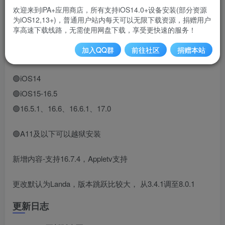
欢迎来到iPA+应用商店，所有支持iOS14.0+设备安装(部分资源
为iOS12,13+)，普通用户站内每天可以无限下载资源，捐赠用户
应用介绍
享高速下载线路，无需使用网盘下载，享受更快速的服务！
加入QQ群
前往社区
捐赠本站
巨魔2支持版本
🟢iOS14
🟢iOS15-16.5
🟢16.5.1、16.6、16.6.1、17.0
🟢A11及以下可以越狱安装
新增内容-支持16.7.4，Appletv支持
更改默认为Landa，版本跳跃比较大， 从3.4.1调至8.0.1
更新日志