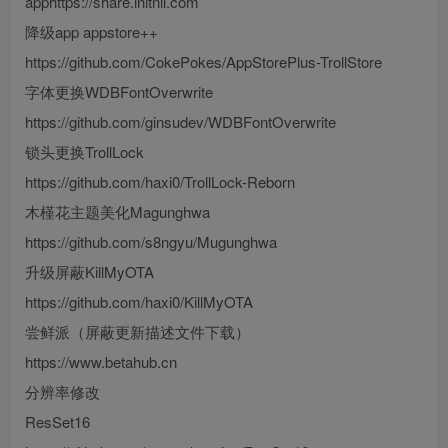
apphttps://share.initnil.com
降级app appstore++
https://github.com/CokePokes/AppStorePlus-TrollStore
字体更换WDBFontOverwrite
https://github.com/ginsudev/WDBFontOverwrite
锁头更换TrollLock
https://github.com/haxi0/TrollLock-Reborn
木槿花主题美化Magunghwa
https://github.com/s8ngyu/Mugunghwa
升级屏蔽KillMyOTA
https://github.com/haxi0/KillMyOTA
尝鲜派（屏蔽更新描述文件下载）
https://www.betahub.cn
分辨率修改
ResSet16