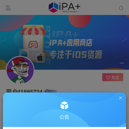
关注
用户41895724
新疆
这家伙很懒，什么都没有写...
公告
文章
0
收藏
0
评论
1
反馈
0
粉丝
0