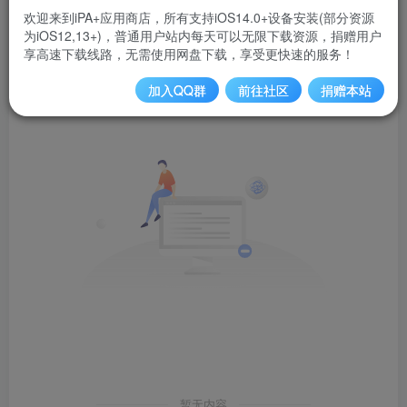
欢迎来到iPA+应用商店，所有支持iOS14.0+设备安装(部分资源
为iOS12,13+)，普通用户站内每天可以无限下载资源，捐赠用户
发布
排序
0
享高速下载线路，无需使用网盘下载，享受更快速的服务！
加入QQ群
前往社区
捐赠本站
暂无内容