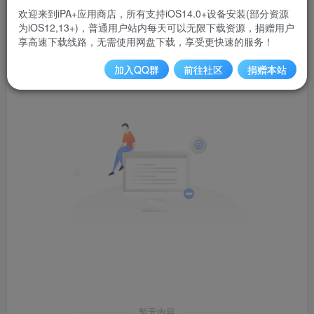
欢迎来到iPA+应用商店，所有支持iOS14.0+设备安装(部分资源
为iOS12,13+)，普通用户站内每天可以无限下载资源，捐赠用户
发布
排序
0
享高速下载线路，无需使用网盘下载，享受更快速的服务！
加入QQ群
前往社区
捐赠本站
暂无内容