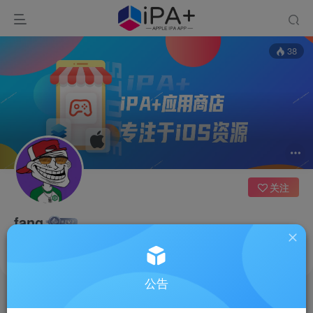
38
关注
fang
福建
这家伙很懒，什么都没有写...
公告
文章
0
收藏
0
评论
0
反馈
1
粉丝
0