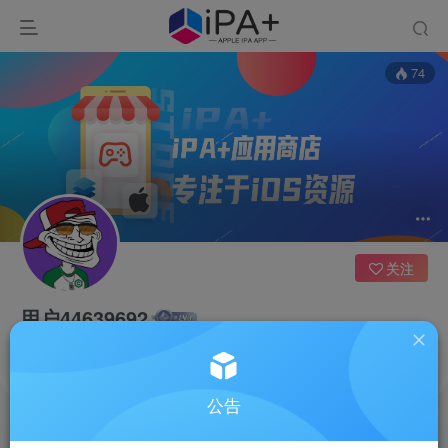
74
关注
用户44639692
河北
这家伙很懒，什么都没有写...
公告
文章
0
收藏
0
评论
0
反馈
1
粉丝
0