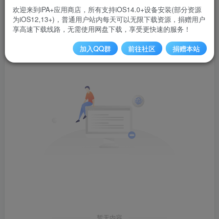
欢迎来到iPA+应用商店，所有支持iOS14.0+设备安装(部分资源
为iOS12,13+)，普通用户站内每天可以无限下载资源，捐赠用户
发布
排序
0
享高速下载线路，无需使用网盘下载，享受更快速的服务！
加入QQ群
前往社区
捐赠本站
暂无内容