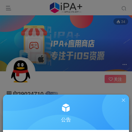
34
关注
用户39024710
云南
这家伙很懒，什么都没有写...
公告
文章
0
收藏
0
评论
0
反馈
1
粉丝
0