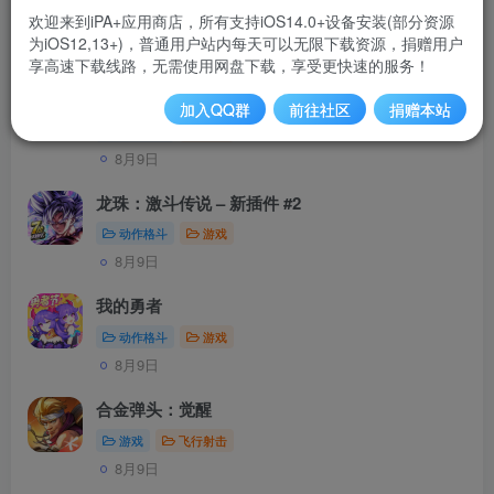
欢迎来到iPA+应用商店，所有支持iOS14.0+设备安装(部分资源
为iOS12,13+)，普通用户站内每天可以无限下载资源，捐赠用户
发布
排序
182
享高速下载线路，无需使用网盘下载，享受更快速的服务！
马良漫画
加入QQ群
前往社区
捐赠本站
网络浏览
软件
8月9日
龙珠：激斗传说 – 新插件 #2
动作格斗
游戏
8月9日
我的勇者
动作格斗
游戏
8月9日
合金弹头：觉醒
游戏
飞行射击
8月9日