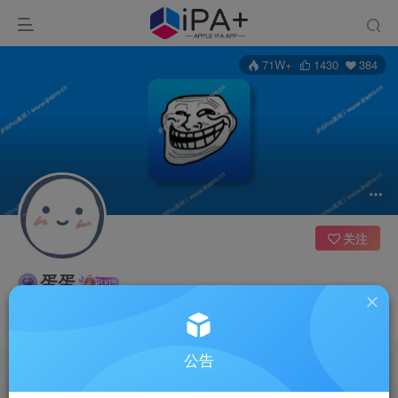
71W+
1430
384
关注
蛋蛋
1枚徽章
扫地僧
新疆
管理员
超级版主
这家伙很懒，什么都没有写...
公告
文章
182
商品
2
收藏
0
评论
231
反馈
0
粉丝
384