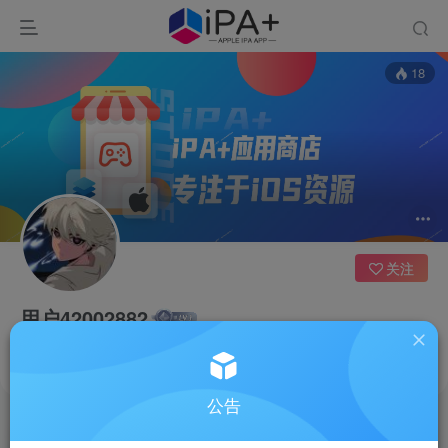
18
关注
用户42002882
山东
这家伙很懒，什么都没有写...
公告
文章
0
收藏
0
评论
0
反馈
1
粉丝
0