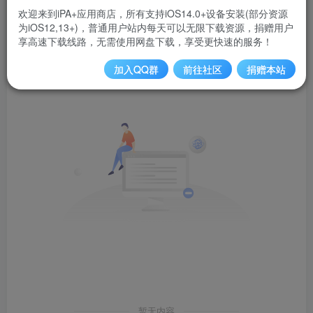
欢迎来到iPA+应用商店，所有支持iOS14.0+设备安装(部分资源
为iOS12,13+)，普通用户站内每天可以无限下载资源，捐赠用户
发布
排序
0
享高速下载线路，无需使用网盘下载，享受更快速的服务！
加入QQ群
前往社区
捐赠本站
暂无内容