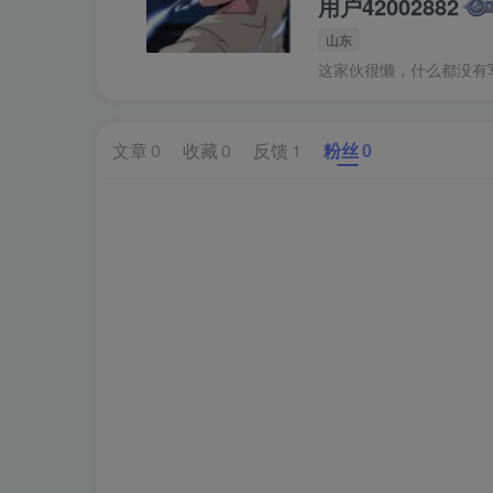
用户42002882
山东
这家伙很懒，什么都没有写.
文章
0
收藏
0
反馈
1
粉丝
0