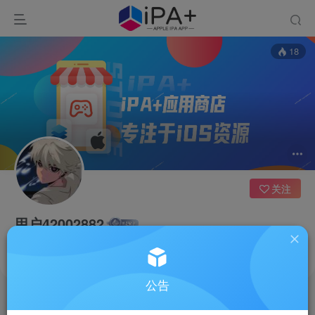
18
关注
用户42002882
山东
这家伙很懒，什么都没有写...
公告
文章
0
收藏
0
评论
0
反馈
1
粉丝
0